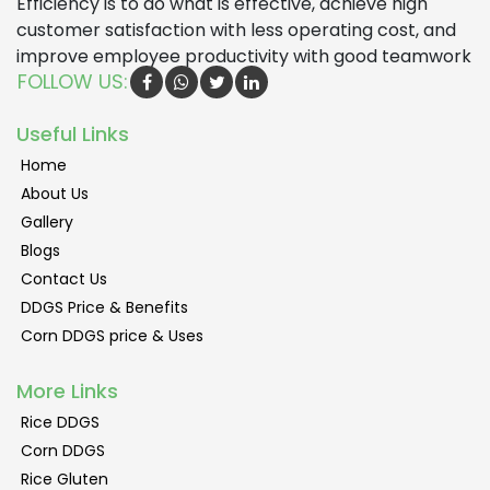
Efficiency is to do what is effective, achieve high
customer satisfaction with less operating cost, and
improve employee productivity with good teamwork
FOLLOW US:
Useful Links
Home
About Us
Gallery
Blogs
Contact Us
DDGS Price & Benefits
Corn DDGS price & Uses
More Links
Rice DDGS
Corn DDGS
Rice Gluten