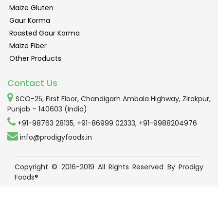
Maize Gluten
Gaur Korma
Roasted Gaur Korma
Maize Fiber
Other Products
Contact Us
SCO-25, First Floor, Chandigarh Ambala Highway, Zirakpur,
Punjab – 140603 (India)
+91-98763 28135
,
+91-86999 02333
,
+91-9988204976
info@prodigyfoods.in
Copyright © 2016-2019 All Rights Reserved By Prodigy
Foods®